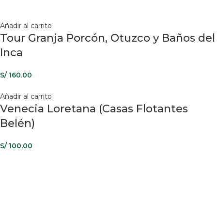
Añadir al carrito
Tour Granja Porcón, Otuzco y Baños del
Inca
S/
160.00
Añadir al carrito
Venecia Loretana (Casas Flotantes
Belén)
S/
100.00
AUTORIZADOS POR
996 350 978
942 448 886
942 774 785
reservas@tarapotopuraselva.com