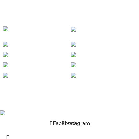
Jr. Ramón Castilla 862 - Tarapoto
📖 LIBRO DE RECLAMACIONES
TARAPOTO PURA SELVA TOURS
2022. Diseñado por
GOKIEBOX
. Agencia
Digital.
Facebook
Instagram