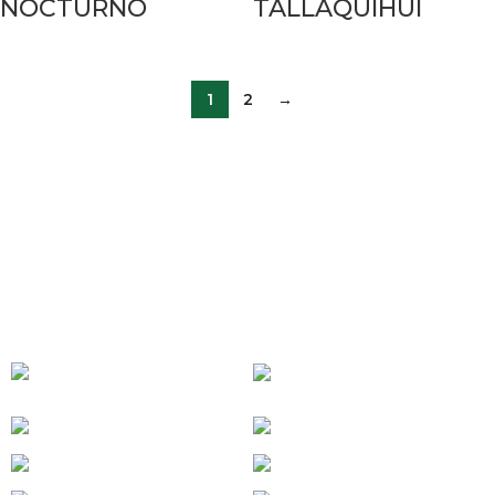
NOCTURNO
TALLAQUIHUI
1
2
→
AUTORIZADOS POR
996 350 978
942 448 886
942 774 785
reservas@tarapotopuraselva.com
Jr. Ramón Castilla 862 - Tarapoto